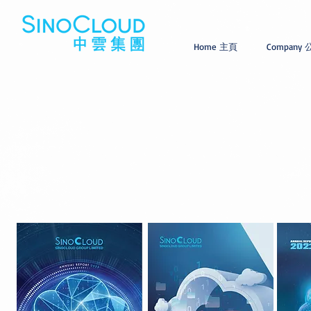
Home 主頁
Company
Investor
Relations
Announcement
投資者關係
公 告