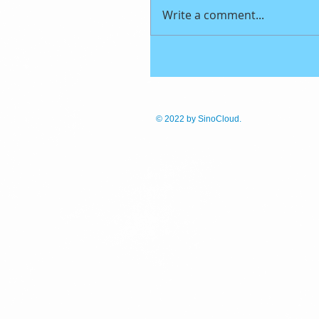
Write a comment...
© 2022
by SinoCloud.