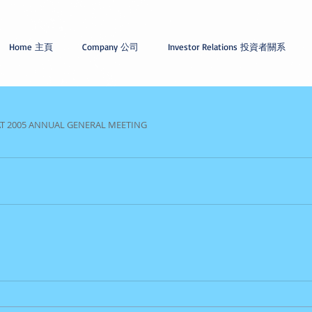
Home 主頁
Company 公司
Investor Relations 投資者關系
AT 2005 ANNUAL GENERAL MEETING