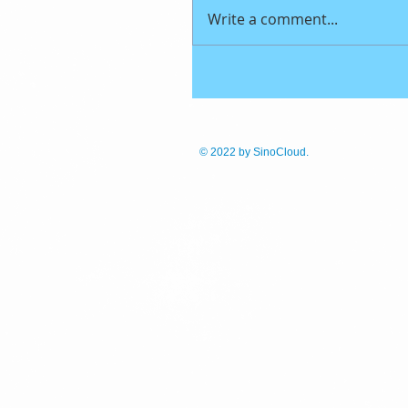
Write a comment...
© 2022
by SinoCloud.