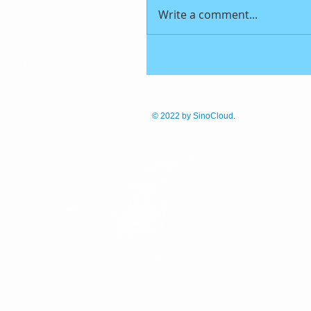
Write a comment...
© 2022
by SinoCloud.