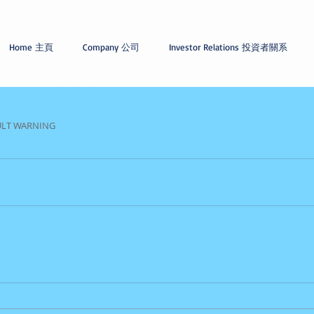
Home 主頁
Company 公司
Investor Relations 投資者關系
ULT WARNING